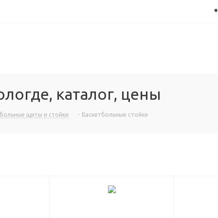
+
логде, каталог, цены
больные щиты и стойки
-
Баскетбольные стойки