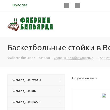
Вологда
Баскетбольные стойки в Во
Фабрика бильярда
-
Каталог
-
Спортивное оборудование
-
Баскет
По умолчанию
Бильярдные столы
Бильярдные кии
Бильярдные шары