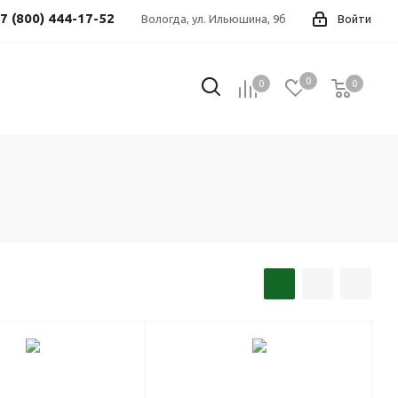
7 (800) 444-17-52
Вологда, ул. Ильюшина, 9б
Войти
0
0
0
0