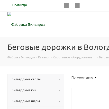
Вологда
Беговые дорожки в Вологд
Фабрика бильярда
-
Каталог
-
Спортивное оборудование
-
Бегов
По умолчанию
Бильярдные столы
Бильярдные кии
Бильярдные шары