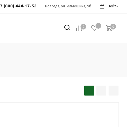
7 (800) 444-17-52
Вологда, ул. Ильюшина, 9б
Войти
0
0
0
0