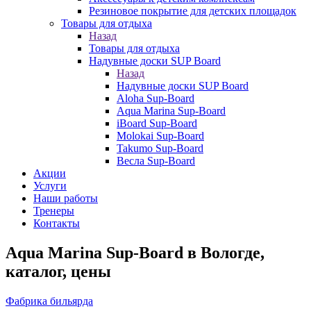
Резиновое покрытие для детских площадок
Товары для отдыха
Назад
Товары для отдыха
Надувные доски SUP Board
Назад
Надувные доски SUP Board
Aloha Sup-Board
Aqua Marina Sup-Board
iBoard Sup-Board
Molokai Sup-Board
Takumo Sup-Board
Весла Sup-Board
Акции
Услуги
Наши работы
Тренеры
Контакты
Aqua Marina Sup-Board в Вологде,
каталог, цены
Фабрика бильярда