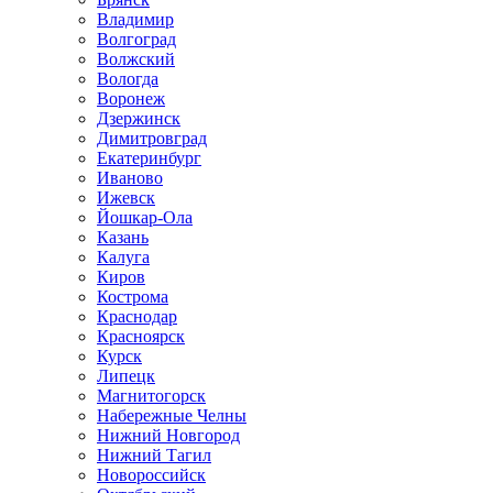
Владимир
Волгоград
Волжский
Вологда
Воронеж
Дзержинск
Димитровград
Екатеринбург
Иваново
Ижевск
Йошкар-Ола
Казань
Калуга
Киров
Кострома
Краснодар
Красноярск
Курск
Липецк
Магнитогорск
Набережные Челны
Нижний Новгород
Нижний Тагил
Новороссийск