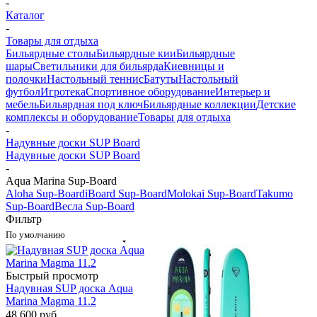
-
Каталог
-
Товары для отдыха
Бильярдные столы
Бильярдные кии
Бильярдные
шары
Светильники для бильярда
Киевницы и
полочки
Настольный теннис
Батуты
Настольный
футбол
Игротека
Спортивное оборудование
Интерьер и
мебель
Бильярдная под ключ
Бильярдные коллекции
Детские
комплексы и оборудование
Товары для отдыха
-
Надувные доски SUP Board
Надувные доски SUP Board
-
Aqua Marina Sup-Board
Aloha Sup-Board
iBoard Sup-Board
Molokai Sup-Board
Takumo
Sup-Board
Весла Sup-Board
Фильтр
По умолчанию
Быстрый просмотр
Надувная SUP дoска Aqua
Marina Magma 11.2
48 600
руб.