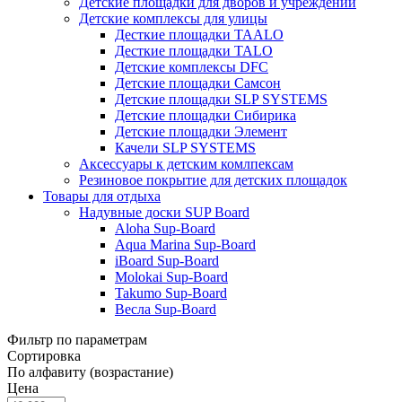
Детские площадки для дворов и учреждений
Детские комплексы для улицы
Десткие площадки TAALO
Десткие площадки TALO
Детские комплексы DFC
Детские площадки Самсон
Детские площадки SLP SYSTEMS
Детские площадки Сибирика
Детские площадки Элемент
Качели SLP SYSTEMS
Аксессуары к детским комлпексам
Резиновое покрытие для детских площадок
Товары для отдыха
Надувные доски SUP Board
Aloha Sup-Board
Aqua Marina Sup-Board
iBoard Sup-Board
Molokai Sup-Board
Takumo Sup-Board
Весла Sup-Board
Фильтр по параметрам
Сортировка
По алфавиту (возрастание)
Цена