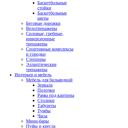
Баскетбольные
стойки
Баскетбольные
щиты
Беговые дорожки
Велотренажеры
Силовые, гребные,
инверсионные
тренажеры
Спортивные комплексы
и городки
Степперы
Эллиптические
тренажеры
Интерьер и мебель
Мебель для бильярдной
Зеркала
Полочки
Рамы под картины
Столики
Табуреты
Тумбы
Часы
Мини-бары
Пуфы и кресла