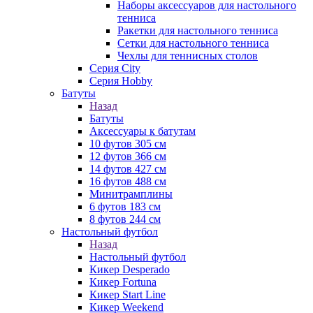
Наборы аксессуаров для настольного
тенниса
Ракетки для настольного тенниса
Сетки для настольного тенниса
Чехлы для теннисных столов
Серия City
Серия Hobby
Батуты
Назад
Батуты
Аксессуары к батутам
10 футов 305 см
12 футов 366 см
14 футов 427 см
16 футов 488 см
Минитрамплины
6 футов 183 см
8 футов 244 см
Настольный футбол
Назад
Настольный футбол
Кикер Desperado
Кикер Fortuna
Кикер Start Line
Кикер Weekend