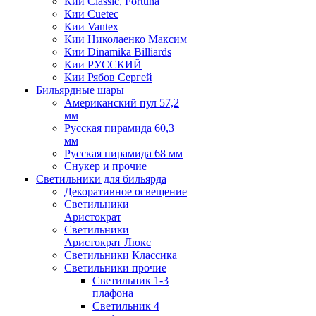
Кии Classic, Fortuna
Кии Cuetec
Кии Vantex
Кии Николаенко Максим
Кии Dinamika Billiards
Кии РУССКИЙ
Кии Рябов Сергей
Бильярдные шары
Американский пул 57,2
мм
Русская пирамида 60,3
мм
Русская пирамида 68 мм
Снукер и прочие
Светильники для бильярда
Декоративное освещение
Светильники
Аристократ
Светильники
Аристократ Люкс
Светильники Классика
Светильники прочие
Светильник 1-3
плафона
Светильник 4