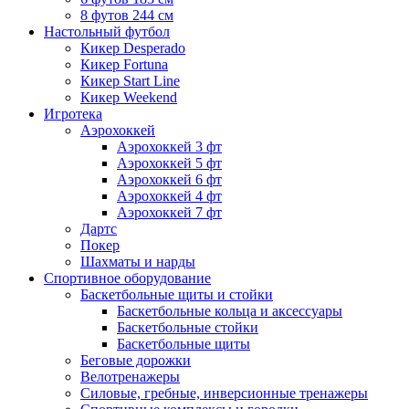
8 футов 244 см
Настольный футбол
Кикер Desperado
Кикер Fortuna
Кикер Start Line
Кикер Weekend
Игротека
Аэрохоккей
Аэрохоккей 3 фт
Аэрохоккей 5 фт
Аэрохоккей 6 фт
Аэрохоккей 4 фт
Аэрохоккей 7 фт
Дартс
Покер
Шахматы и нарды
Спортивное оборудование
Баскетбольные щиты и стойки
Баскетбольные кольца и аксессуары
Баскетбольные стойки
Баскетбольные щиты
Беговые дорожки
Велотренажеры
Силовые, гребные, инверсионные тренажеры