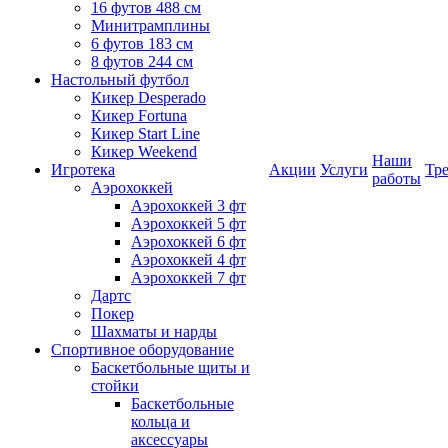
16 футов 488 см
Минитрамплины
6 футов 183 см
8 футов 244 см
Настольный футбол
Кикер Desperado
Кикер Fortuna
Кикер Start Line
Кикер Weekend
Наши
Игротека
Акции
Услуги
Тр
работы
Аэрохоккей
Аэрохоккей 3 фт
Аэрохоккей 5 фт
Аэрохоккей 6 фт
Аэрохоккей 4 фт
Аэрохоккей 7 фт
Дартс
Покер
Шахматы и нарды
Спортивное оборудование
Баскетбольные щиты и
стойки
Баскетбольные
кольца и
аксессуары