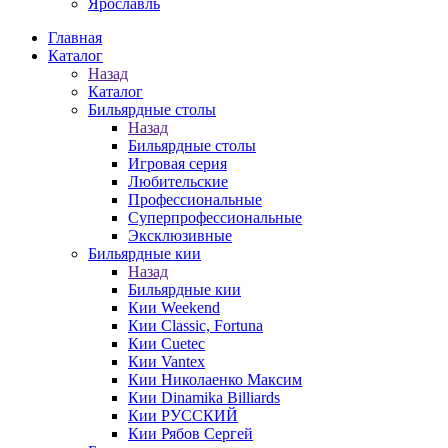
Ярославль
Главная
Каталог
Назад
Каталог
Бильярдные столы
Назад
Бильярдные столы
Игровая серия
Любительские
Профессиональные
Суперпрофессиональные
Эксклюзивные
Бильярдные кии
Назад
Бильярдные кии
Кии Weekend
Кии Classic, Fortuna
Кии Cuetec
Кии Vantex
Кии Николаенко Максим
Кии Dinamika Billiards
Кии РУССКИЙ
Кии Рябов Сергей