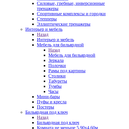
Силовые, гребные, инверсионные
тренажеры
Спортивные комплексы и городки
Степперы
Эллиптические тренажеры
Интерьер и мебель
Назад
Интерьер и мебель
Мебель для бильярдной
Назад
Мебель для бильярдной
Зеркала
Полочки
Рамы под картины
Столики
Табуреты
Тумбы
Часы
Мини-бары
Пуфы и кресла
Постеры
Бильярдная под ключ
Назад
Бильярдная под ключ
Комната не меньше 5,90х4,60м