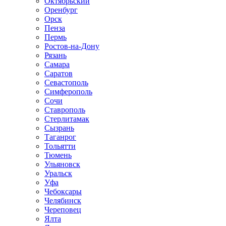
Октябрьский
Оренбург
Орск
Пенза
Пермь
Ростов-на-Дону
Рязань
Самара
Саратов
Севастополь
Симферополь
Сочи
Ставрополь
Стерлитамак
Сызрань
Таганрог
Тольятти
Тюмень
Ульяновск
Уральск
Уфа
Чебоксары
Челябинск
Череповец
Ялта