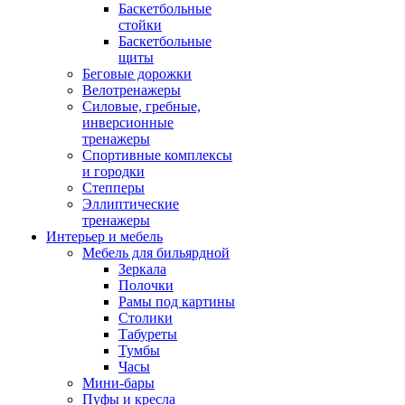
Баскетбольные
стойки
Баскетбольные
щиты
Беговые дорожки
Велотренажеры
Силовые, гребные,
инверсионные
тренажеры
Спортивные комплексы
и городки
Степперы
Эллиптические
тренажеры
Интерьер и мебель
Мебель для бильярдной
Зеркала
Полочки
Рамы под картины
Столики
Табуреты
Тумбы
Часы
Мини-бары
Пуфы и кресла