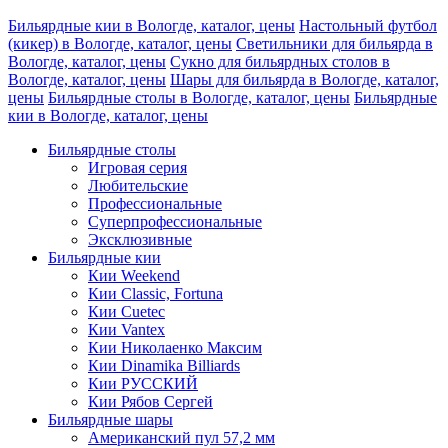
Бильярдные кии в Вологде, каталог, цены
Настольный футбол
(кикер) в Вологде, каталог, цены
Светильники для бильярда в
Вологде, каталог, цены
Сукно для бильярдных столов в
Вологде, каталог, цены
Шары для бильярда в Вологде, каталог,
цены
Бильярдные столы в Вологде, каталог, цены
Бильярдные
кии в Вологде, каталог, цены
Бильярдные столы
Игровая серия
Любительские
Профессиональные
Суперпрофессиональные
Эксклюзивные
Бильярдные кии
Кии Weekend
Кии Classic, Fortuna
Кии Cuetec
Кии Vantex
Кии Николаенко Максим
Кии Dinamika Billiards
Кии РУССКИЙ
Кии Рябов Сергей
Бильярдные шары
Американский пул 57,2 мм