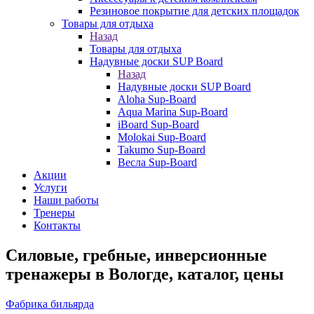
Резиновое покрытие для детских площадок
Товары для отдыха
Назад
Товары для отдыха
Надувные доски SUP Board
Назад
Надувные доски SUP Board
Aloha Sup-Board
Aqua Marina Sup-Board
iBoard Sup-Board
Molokai Sup-Board
Takumo Sup-Board
Весла Sup-Board
Акции
Услуги
Наши работы
Тренеры
Контакты
Силовые, гребные, инверсионные
тренажеры в Вологде, каталог, цены
Фабрика бильярда