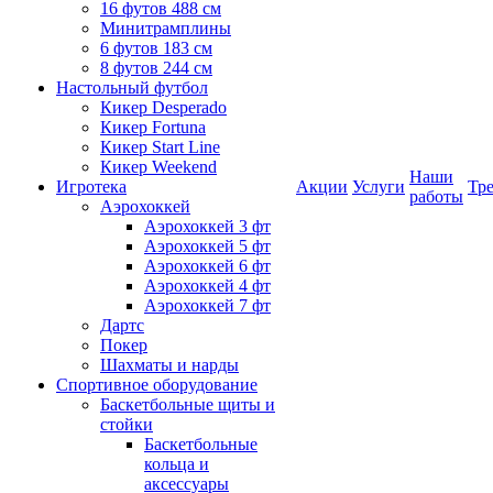
16 футов 488 см
Минитрамплины
6 футов 183 см
8 футов 244 см
Настольный футбол
Кикер Desperado
Кикер Fortuna
Кикер Start Line
Кикер Weekend
Наши
Игротека
Акции
Услуги
Тр
работы
Аэрохоккей
Аэрохоккей 3 фт
Аэрохоккей 5 фт
Аэрохоккей 6 фт
Аэрохоккей 4 фт
Аэрохоккей 7 фт
Дартс
Покер
Шахматы и нарды
Спортивное оборудование
Баскетбольные щиты и
стойки
Баскетбольные
кольца и
аксессуары