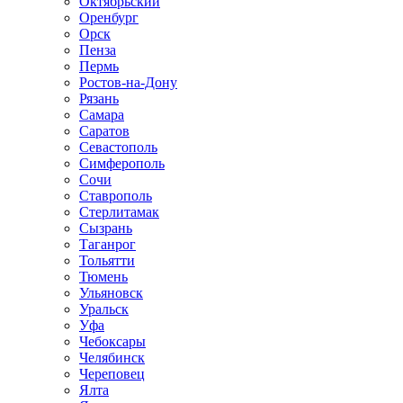
Октябрьский
Оренбург
Орск
Пенза
Пермь
Ростов-на-Дону
Рязань
Самара
Саратов
Севастополь
Симферополь
Сочи
Ставрополь
Стерлитамак
Сызрань
Таганрог
Тольятти
Тюмень
Ульяновск
Уральск
Уфа
Чебоксары
Челябинск
Череповец
Ялта