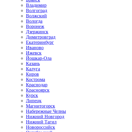
Владимир
Волгоград
Волжский
Вологда
Воронеж
Дзержинск
Димитровград
Екатеринбург
Иваново
Ижевск
Йошкар-Ола
Казань
Калуга
Киров
Кострома
Краснодар
Красноярск
Курск
Липецк
Магнитогорск
Набережные Челны
Нижний Новгород
Нижний Тагил
Новороссийск