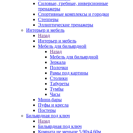
Силовые, гребные, инверсионные
тренажеры
Спортивные комплексы и городки
Степперы
Эллиптические тренажеры
Интерьер и мебель
Назад
Интерьер и мебель
Мебель для бильярдной
Назад
Мебель для бильярдной
Зеркала
Полочки
Рамы под картины
Столики
Табуреты
Тумбы
Часы
Мини-бары
Пуфы и кресла
Постеры
Бильярдная под ключ
Назад
Бильярдная под ключ
Комната не меньше 5,90х4,60м