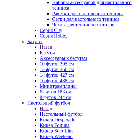
Наборы аксессуаров для настольного
тенниса
Ракетки для настольного тенниса
Сетки для настольного тенниса
Чехлы для теннисных столов
Серия City
Серия Hobby
Батуты
Назад
Батуты
Аксессуары к батутам
10 футов 305 см
12 футов 366 см
14 футов 427 см
16 футов 488 см
Минитрамплины
6 футов 183 см
8 футов 244 см
Настольный футбол
Назад
Настольный футбол
Кикер Desperado
Кикер Fortuna
Кикер Start Line
Кикер Weekend