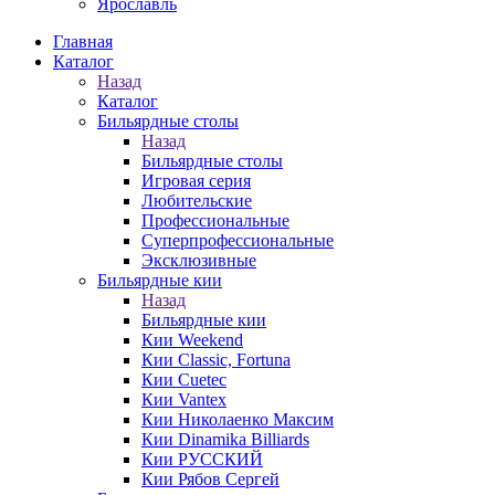
Ярославль
Главная
Каталог
Назад
Каталог
Бильярдные столы
Назад
Бильярдные столы
Игровая серия
Любительские
Профессиональные
Суперпрофессиональные
Эксклюзивные
Бильярдные кии
Назад
Бильярдные кии
Кии Weekend
Кии Classic, Fortuna
Кии Cuetec
Кии Vantex
Кии Николаенко Максим
Кии Dinamika Billiards
Кии РУССКИЙ
Кии Рябов Сергей