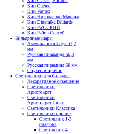
Кии Classic, Fortuna
Кии Cuetec
Кии Vantex
Кии Николаенко Максим
Кии Dinamika Billiards
Кии РУССКИЙ
Кии Рябов Сергей
Бильярдные шары
Американский пул 57,2
мм
Русская пирамида 60,3
мм
Русская пирамида 68 мм
Снукер и прочие
Светильники для бильярда
Декоративное освещение
Светильники
Аристократ
Светильники
Аристократ Люкс
Светильники Классика
Светильники прочие
Светильник 1-3
плафона
Светильник 4