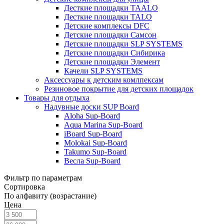
Десткие площадки TAALO
Десткие площадки TALO
Детские комплексы DFC
Детские площадки Самсон
Детские площадки SLP SYSTEMS
Детские площадки Сибирика
Детские площадки Элемент
Качели SLP SYSTEMS
Аксессуары к детским комлпексам
Резиновое покрытие для детских площадок
Товары для отдыха
Надувные доски SUP Board
Aloha Sup-Board
Aqua Marina Sup-Board
iBoard Sup-Board
Molokai Sup-Board
Takumo Sup-Board
Весла Sup-Board
Фильтр по параметрам
Сортировка
По алфавиту (возрастание)
Цена