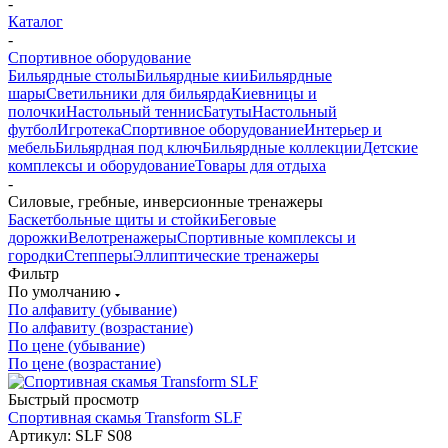
-
Каталог
-
Спортивное оборудование
Бильярдные столы
Бильярдные кии
Бильярдные
шары
Светильники для бильярда
Киевницы и
полочки
Настольный теннис
Батуты
Настольный
футбол
Игротека
Спортивное оборудование
Интерьер и
мебель
Бильярдная под ключ
Бильярдные коллекции
Детские
комплексы и оборудование
Товары для отдыха
-
Силовые, гребные, инверсионные тренажеры
Баскетбольные щиты и стойки
Беговые
дорожки
Велотренажеры
Спортивные комплексы и
городки
Степперы
Эллиптические тренажеры
Фильтр
По умолчанию
По алфавиту (убывание)
По алфавиту (возрастание)
По цене (убывание)
По цене (возрастание)
Быстрый просмотр
Спортивная скамья Transform SLF
Артикул: SLF S08