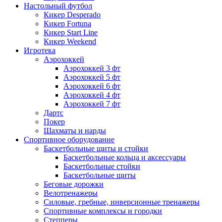
Настольный футбол
Кикер Desperado
Кикер Fortuna
Кикер Start Line
Кикер Weekend
Игротека
Аэрохоккей
Аэрохоккей 3 фт
Аэрохоккей 5 фт
Аэрохоккей 6 фт
Аэрохоккей 4 фт
Аэрохоккей 7 фт
Дартс
Покер
Шахматы и нарды
Спортивное оборудование
Баскетбольные щиты и стойки
Баскетбольные кольца и аксессуары
Баскетбольные стойки
Баскетбольные щиты
Беговые дорожки
Велотренажеры
Силовые, гребные, инверсионные тренажеры
Спортивные комплексы и городки
Степперы