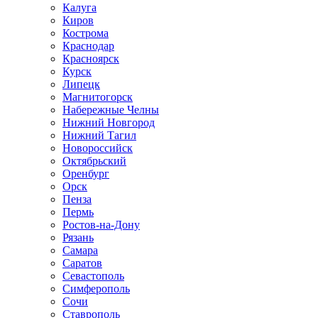
Калуга
Киров
Кострома
Краснодар
Красноярск
Курск
Липецк
Магнитогорск
Набережные Челны
Нижний Новгород
Нижний Тагил
Новороссийск
Октябрьский
Оренбург
Орск
Пенза
Пермь
Ростов-на-Дону
Рязань
Самара
Саратов
Севастополь
Симферополь
Сочи
Ставрополь