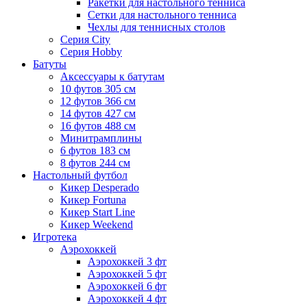
Ракетки для настольного тенниса
Сетки для настольного тенниса
Чехлы для теннисных столов
Серия City
Серия Hobby
Батуты
Аксессуары к батутам
10 футов 305 см
12 футов 366 см
14 футов 427 см
16 футов 488 см
Минитрамплины
6 футов 183 см
8 футов 244 см
Настольный футбол
Кикер Desperado
Кикер Fortuna
Кикер Start Line
Кикер Weekend
Игротека
Аэрохоккей
Аэрохоккей 3 фт
Аэрохоккей 5 фт
Аэрохоккей 6 фт
Аэрохоккей 4 фт