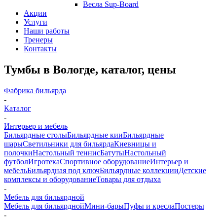
Весла Sup-Board
Акции
Услуги
Наши работы
Тренеры
Контакты
Тумбы в Вологде, каталог, цены
Фабрика бильярда
-
Каталог
-
Интерьер и мебель
Бильярдные столы
Бильярдные кии
Бильярдные
шары
Светильники для бильярда
Киевницы и
полочки
Настольный теннис
Батуты
Настольный
футбол
Игротека
Спортивное оборудование
Интерьер и
мебель
Бильярдная под ключ
Бильярдные коллекции
Детские
комплексы и оборудование
Товары для отдыха
-
Мебель для бильярдной
Мебель для бильярдной
Мини-бары
Пуфы и кресла
Постеры
-