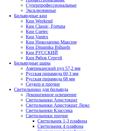
Суперпрофессиональные
Эксклюзивные
Бильярдные кии
Кии Weekend
Кии Classic, Fortuna
Кии Cuetec
Кии Vantex
Кии Николаенко Максим
Кии Dinamika Billiards
Кии РУССКИЙ
Кии Рябов Сергей
Бильярдные шары
Американский пул 57,2 мм
Русская пирамида 60,3 мм
Русская пирамида 68 мм
Снукер и прочие
Светильники для бильярда
Декоративное освещение
Светильники Аристократ
Светильники Аристократ Люкс
Светильники Классика
Светильники прочие
Светильник 1-3 плафона
Светильник 4 плафона