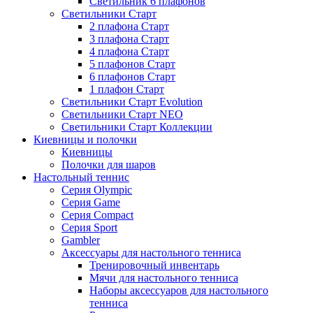
Светильник 6 плафонов
Светильники Старт
2 плафона Старт
3 плафона Старт
4 плафона Старт
5 плафонов Старт
6 плафонов Старт
1 плафон Старт
Светильники Старт Evolution
Светильники Старт NEO
Светильники Старт Коллекции
Киевницы и полочки
Киевницы
Полочки для шаров
Настольный теннис
Серия Olympic
Серия Game
Серия Compact
Серия Sport
Gambler
Аксессуары для настольного тенниса
Тренировочный инвентарь
Мячи для настольного тенниса
Наборы аксессуаров для настольного
тенниса