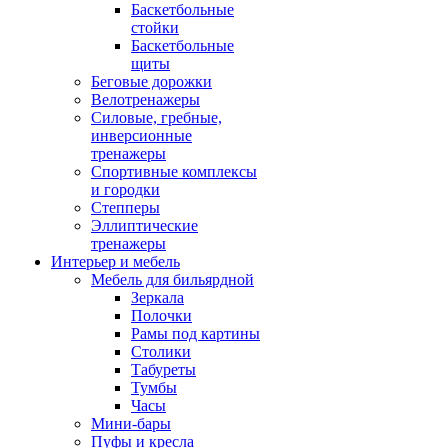
Баскетбольные
стойки
Баскетбольные
щиты
Беговые дорожки
Велотренажеры
Силовые, гребные,
инверсионные
тренажеры
Спортивные комплексы
и городки
Степперы
Эллиптические
тренажеры
Интерьер и мебель
Мебель для бильярдной
Зеркала
Полочки
Рамы под картины
Столики
Табуреты
Тумбы
Часы
Мини-бары
Пуфы и кресла