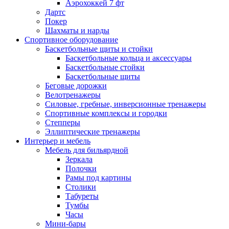
Аэрохоккей 7 фт
Дартс
Покер
Шахматы и нарды
Спортивное оборудование
Баскетбольные щиты и стойки
Баскетбольные кольца и аксессуары
Баскетбольные стойки
Баскетбольные щиты
Беговые дорожки
Велотренажеры
Силовые, гребные, инверсионные тренажеры
Спортивные комплексы и городки
Степперы
Эллиптические тренажеры
Интерьер и мебель
Мебель для бильярдной
Зеркала
Полочки
Рамы под картины
Столики
Табуреты
Тумбы
Часы
Мини-бары