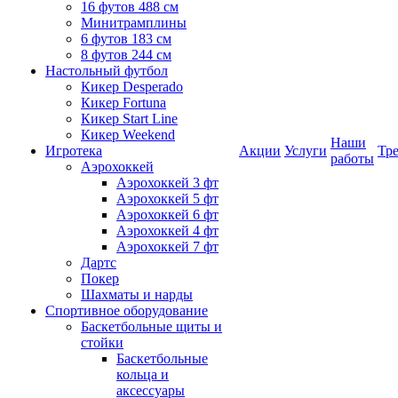
16 футов 488 см
Минитрамплины
6 футов 183 см
8 футов 244 см
Настольный футбол
Кикер Desperado
Кикер Fortuna
Кикер Start Line
Кикер Weekend
Наши
Игротека
Акции
Услуги
Тр
работы
Аэрохоккей
Аэрохоккей 3 фт
Аэрохоккей 5 фт
Аэрохоккей 6 фт
Аэрохоккей 4 фт
Аэрохоккей 7 фт
Дартс
Покер
Шахматы и нарды
Спортивное оборудование
Баскетбольные щиты и
стойки
Баскетбольные
кольца и
аксессуары