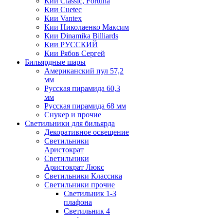
Кии Classic, Fortuna
Кии Cuetec
Кии Vantex
Кии Николаенко Максим
Кии Dinamika Billiards
Кии РУССКИЙ
Кии Рябов Сергей
Бильярдные шары
Американский пул 57,2
мм
Русская пирамида 60,3
мм
Русская пирамида 68 мм
Снукер и прочие
Светильники для бильярда
Декоративное освещение
Светильники
Аристократ
Светильники
Аристократ Люкс
Светильники Классика
Светильники прочие
Светильник 1-3
плафона
Светильник 4