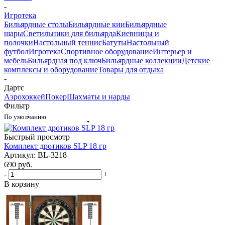
-
Игротека
Бильярдные столы
Бильярдные кии
Бильярдные
шары
Светильники для бильярда
Киевницы и
полочки
Настольный теннис
Батуты
Настольный
футбол
Игротека
Спортивное оборудование
Интерьер и
мебель
Бильярдная под ключ
Бильярдные коллекции
Детские
комплексы и оборудование
Товары для отдыха
-
Дартс
Аэрохоккей
Покер
Шахматы и нарды
Фильтр
По умолчанию
Быстрый просмотр
Комплект дротиков SLP 18 гр
Артикул: BL-3218
690
руб.
-
+
В корзину