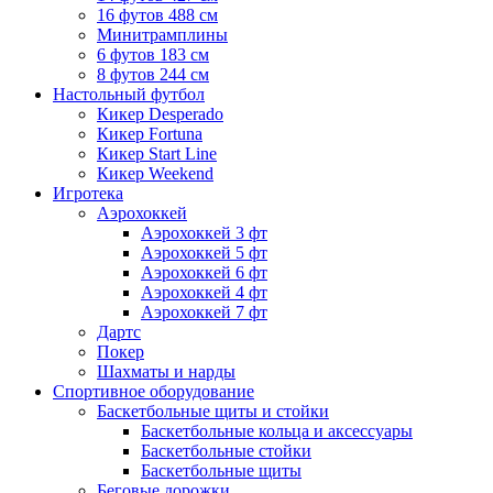
16 футов 488 см
Минитрамплины
6 футов 183 см
8 футов 244 см
Настольный футбол
Кикер Desperado
Кикер Fortuna
Кикер Start Line
Кикер Weekend
Игротека
Аэрохоккей
Аэрохоккей 3 фт
Аэрохоккей 5 фт
Аэрохоккей 6 фт
Аэрохоккей 4 фт
Аэрохоккей 7 фт
Дартс
Покер
Шахматы и нарды
Спортивное оборудование
Баскетбольные щиты и стойки
Баскетбольные кольца и аксессуары
Баскетбольные стойки
Баскетбольные щиты
Беговые дорожки