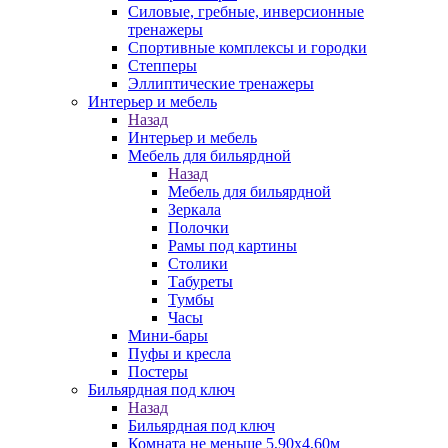
Силовые, гребные, инверсионные
тренажеры
Спортивные комплексы и городки
Степперы
Эллиптические тренажеры
Интерьер и мебель
Назад
Интерьер и мебель
Мебель для бильярдной
Назад
Мебель для бильярдной
Зеркала
Полочки
Рамы под картины
Столики
Табуреты
Тумбы
Часы
Мини-бары
Пуфы и кресла
Постеры
Бильярдная под ключ
Назад
Бильярдная под ключ
Комната не меньше 5,90х4,60м