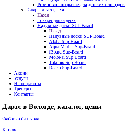
Резиновое покрытие для детских площадок
Товары для отдыха
Назад
Товары для отдыха
Надувные доски SUP Board
Назад
Надувные доски SUP Board
Aloha Sup-Board
Aqua Marina Sup-Board
iBoard Sup-Board
Molokai Sup-Board
Takumo Sup-Board
Весла Sup-Board
Акции
Услуги
Наши работы
Тренеры
Контакты
Дартс в Вологде, каталог, цены
Фабрика бильярда
-
Каталог