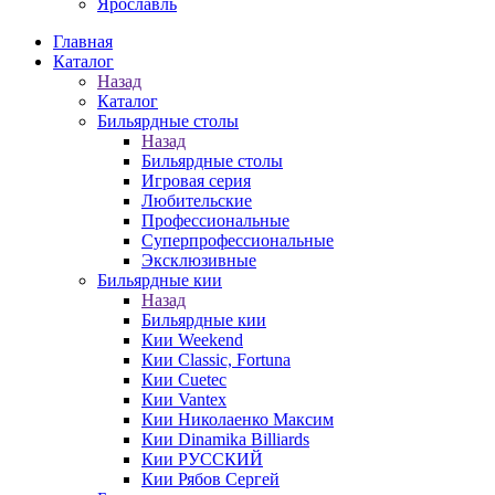
Ярославль
Главная
Каталог
Назад
Каталог
Бильярдные столы
Назад
Бильярдные столы
Игровая серия
Любительские
Профессиональные
Суперпрофессиональные
Эксклюзивные
Бильярдные кии
Назад
Бильярдные кии
Кии Weekend
Кии Classic, Fortuna
Кии Cuetec
Кии Vantex
Кии Николаенко Максим
Кии Dinamika Billiards
Кии РУССКИЙ
Кии Рябов Сергей