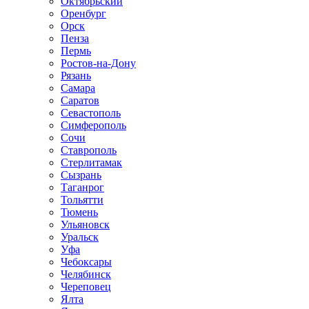
Октябрьский
Оренбург
Орск
Пенза
Пермь
Ростов-на-Дону
Рязань
Самара
Саратов
Севастополь
Симферополь
Сочи
Ставрополь
Стерлитамак
Сызрань
Таганрог
Тольятти
Тюмень
Ульяновск
Уральск
Уфа
Чебоксары
Челябинск
Череповец
Ялта