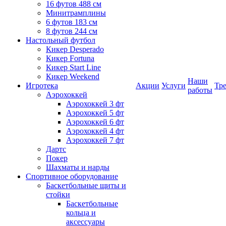
16 футов 488 см
Минитрамплины
6 футов 183 см
8 футов 244 см
Настольный футбол
Кикер Desperado
Кикер Fortuna
Кикер Start Line
Кикер Weekend
Наши
Игротека
Акции
Услуги
Тр
работы
Аэрохоккей
Аэрохоккей 3 фт
Аэрохоккей 5 фт
Аэрохоккей 6 фт
Аэрохоккей 4 фт
Аэрохоккей 7 фт
Дартс
Покер
Шахматы и нарды
Спортивное оборудование
Баскетбольные щиты и
стойки
Баскетбольные
кольца и
аксессуары