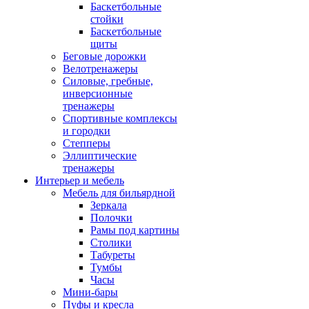
Баскетбольные
стойки
Баскетбольные
щиты
Беговые дорожки
Велотренажеры
Силовые, гребные,
инверсионные
тренажеры
Спортивные комплексы
и городки
Степперы
Эллиптические
тренажеры
Интерьер и мебель
Мебель для бильярдной
Зеркала
Полочки
Рамы под картины
Столики
Табуреты
Тумбы
Часы
Мини-бары
Пуфы и кресла