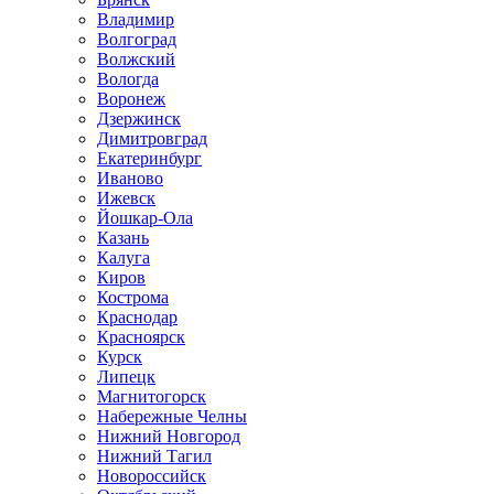
Владимир
Волгоград
Волжский
Вологда
Воронеж
Дзержинск
Димитровград
Екатеринбург
Иваново
Ижевск
Йошкар-Ола
Казань
Калуга
Киров
Кострома
Краснодар
Красноярск
Курск
Липецк
Магнитогорск
Набережные Челны
Нижний Новгород
Нижний Тагил
Новороссийск