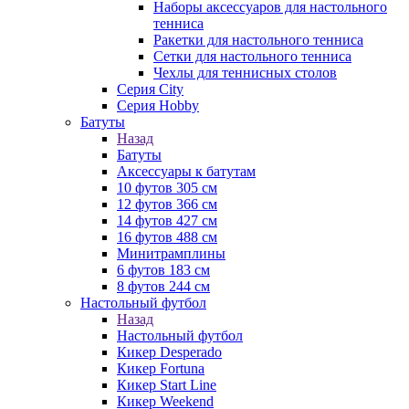
Наборы аксессуаров для настольного
тенниса
Ракетки для настольного тенниса
Сетки для настольного тенниса
Чехлы для теннисных столов
Серия City
Серия Hobby
Батуты
Назад
Батуты
Аксессуары к батутам
10 футов 305 см
12 футов 366 см
14 футов 427 см
16 футов 488 см
Минитрамплины
6 футов 183 см
8 футов 244 см
Настольный футбол
Назад
Настольный футбол
Кикер Desperado
Кикер Fortuna
Кикер Start Line
Кикер Weekend