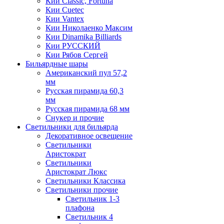
Кии Classic, Fortuna
Кии Cuetec
Кии Vantex
Кии Николаенко Максим
Кии Dinamika Billiards
Кии РУССКИЙ
Кии Рябов Сергей
Бильярдные шары
Американский пул 57,2
мм
Русская пирамида 60,3
мм
Русская пирамида 68 мм
Снукер и прочие
Светильники для бильярда
Декоративное освещение
Светильники
Аристократ
Светильники
Аристократ Люкс
Светильники Классика
Светильники прочие
Светильник 1-3
плафона
Светильник 4