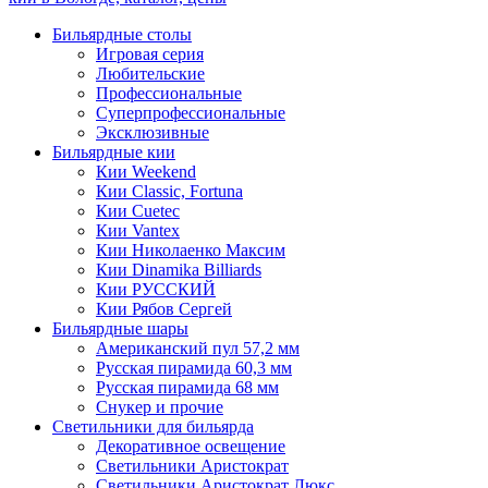
Бильярдные столы
Игровая серия
Любительские
Профессиональные
Суперпрофессиональные
Эксклюзивные
Бильярдные кии
Кии Weekend
Кии Classic, Fortuna
Кии Cuetec
Кии Vantex
Кии Николаенко Максим
Кии Dinamika Billiards
Кии РУССКИЙ
Кии Рябов Сергей
Бильярдные шары
Американский пул 57,2 мм
Русская пирамида 60,3 мм
Русская пирамида 68 мм
Снукер и прочие
Светильники для бильярда
Декоративное освещение
Светильники Аристократ
Светильники Аристократ Люкс