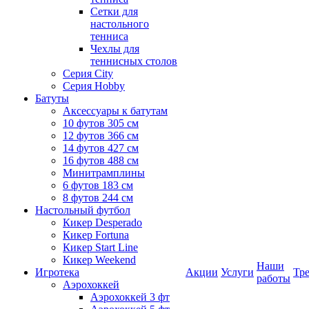
Сетки для
настольного
тенниса
Чехлы для
теннисных столов
Серия City
Серия Hobby
Батуты
Аксессуары к батутам
10 футов 305 см
12 футов 366 см
14 футов 427 см
16 футов 488 см
Минитрамплины
6 футов 183 см
8 футов 244 см
Настольный футбол
Кикер Desperado
Кикер Fortuna
Кикер Start Line
Кикер Weekend
Наши
Игротека
Акции
Услуги
Тр
работы
Аэрохоккей
Аэрохоккей 3 фт