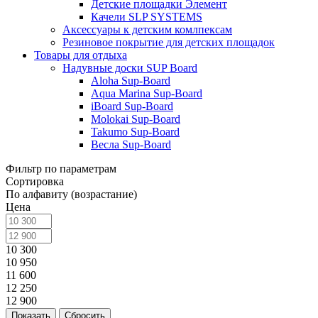
Детские площадки Элемент
Качели SLP SYSTEMS
Аксессуары к детским комлпексам
Резиновое покрытие для детских площадок
Товары для отдыха
Надувные доски SUP Board
Aloha Sup-Board
Aqua Marina Sup-Board
iBoard Sup-Board
Molokai Sup-Board
Takumo Sup-Board
Весла Sup-Board
Фильтр по параметрам
Сортировка
По алфавиту (возрастание)
Цена
10 300
10 950
11 600
12 250
12 900
Сбросить