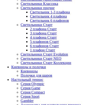
Светильники Классика
Светильники прочие
Светильник 1-3 плафона
Светильник 4 плафона
Светильник 6 плафонов
Светильники Старт
2 плафона Старт
3 плафона Старт
4 плафона Старт
5 плафонов Старт
6 плафонов Старт
1 плафон Старт
Светильники Старт Evolution
Светильники Старт NEO
Светильники Старт Коллекции
Киевницы и полочки
Киевницы
Полочки для шаров
Настольный теннис
Серия Olympic
Серия Game
Серия Compact
Серия Sport
Gambler
Аксессуары для настольного тенниса