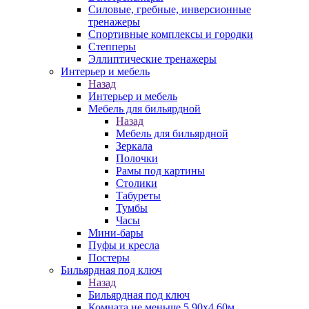
Силовые, гребные, инверсионные
тренажеры
Спортивные комплексы и городки
Степперы
Эллиптические тренажеры
Интерьер и мебель
Назад
Интерьер и мебель
Мебель для бильярдной
Назад
Мебель для бильярдной
Зеркала
Полочки
Рамы под картины
Столики
Табуреты
Тумбы
Часы
Мини-бары
Пуфы и кресла
Постеры
Бильярдная под ключ
Назад
Бильярдная под ключ
Комната не меньше 5,90х4,60м