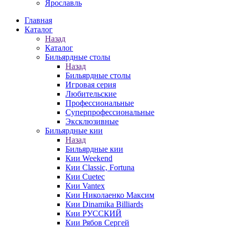
Ярославль
Главная
Каталог
Назад
Каталог
Бильярдные столы
Назад
Бильярдные столы
Игровая серия
Любительские
Профессиональные
Суперпрофессиональные
Эксклюзивные
Бильярдные кии
Назад
Бильярдные кии
Кии Weekend
Кии Classic, Fortuna
Кии Cuetec
Кии Vantex
Кии Николаенко Максим
Кии Dinamika Billiards
Кии РУССКИЙ
Кии Рябов Сергей