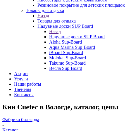
Резиновое покрытие для детских площадок
Товары для отдыха
Назад
Товары для отдыха
Надувные доски SUP Board
Назад
Надувные доски SUP Board
Aloha Sup-Board
Aqua Marina Sup-Board
iBoard Sup-Board
Molokai Sup-Board
Takumo Sup-Board
Весла Sup-Board
Акции
Услуги
Наши работы
Тренеры
Контакты
Кии Cuetec в Вологде, каталог, цены
Фабрика бильярда
-
Каталог