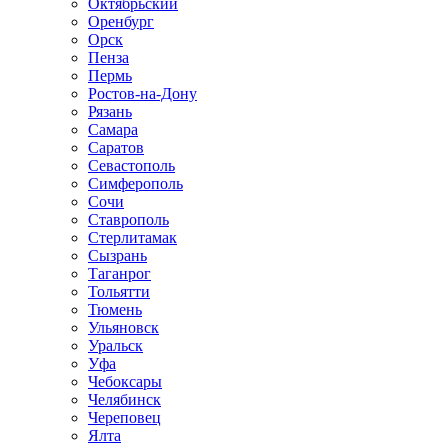
Октябрьский
Оренбург
Орск
Пенза
Пермь
Ростов-на-Дону
Рязань
Самара
Саратов
Севастополь
Симферополь
Сочи
Ставрополь
Стерлитамак
Сызрань
Таганрог
Тольятти
Тюмень
Ульяновск
Уральск
Уфа
Чебоксары
Челябинск
Череповец
Ялта