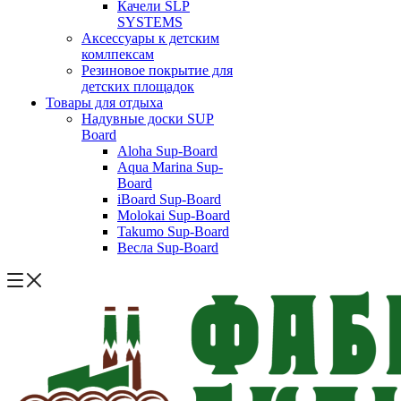
Качели SLP
SYSTEMS
Аксессуары к детским
комлпексам
Резиновое покрытие для
детских площадок
Товары для отдыха
Надувные доски SUP
Board
Aloha Sup-Board
Aqua Marina Sup-
Board
iBoard Sup-Board
Molokai Sup-Board
Takumo Sup-Board
Весла Sup-Board