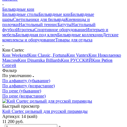
-
Бильярдные кии
Бильярдные столы
Бильярдные кии
Бильярдные
шары
Светильники для бильярда
Киевницы и
полочки
Настольный теннис
Батуты
Настольный
футбол
Игротека
Спортивное оборудование
Интерьер и
мебель
Бильярдная под ключ
Бильярдные коллекции
Детские
комплексы и оборудование
Товары для отдыха
-
Кии Cuetec
Кии Weekend
Кии Classic, Fortuna
Кии Vantex
Кии Николаенко
Максим
Кии Dinamika Billiards
Кии РУССКИЙ
Кии Рябов
Сергей
Фильтр
По умолчанию
По алфавиту (убывание)
По алфавиту (возрастание)
По цене (убывание)
По цене (возрастание)
Быстрый просмотр
Кий Cuetec цельный для русской пирамиды
Артикул: 14 (кий)
11 200
руб.
-
+