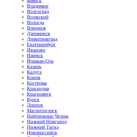
Брянск
Владимир
Волгоград
Волжский
Вологда
Воронеж
Дзержинск
Димитровград
Екатеринбург
Иваново
Ижевск
Йошкар-Ола
Казань
Калуга
Киров
Кострома
Краснодар
Красноярск
Курск
Липецк
Магнитогорск
Набережные Челны
Нижний Новгород
Нижний Тагил
Новороссийск